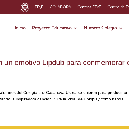
FEyE
COLABORA
Centros FEyE
Centro de E
Inicio
Proyecto Educativo
Nuestro Colegio
en un emotivo Lipdub para conmemorar 
os alumnos del Colegio Luz Casanova Usera se unieron para producir un
lizando la inspiradora canción “Viva la Vida” de Coldplay como banda