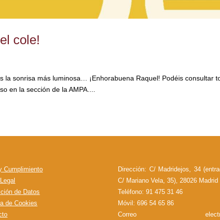
el cole!
 es la sonrisa más luminosa… ¡Enhorabuena Raquel! Podéis consultar t
rso en la sección de la AMPA....
 y Cumplimiento
Dirección: C/ Madridejos, 34 (entr
 Legal
C/ Mariano Vela, 35), 28026 Madrid
cción de Datos
Teléfono: 91 475 31 46
ca de Cookies
Móvil: 696 54 65 86
cto
Correo electróni