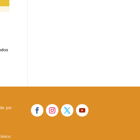
odos
ada por
co: