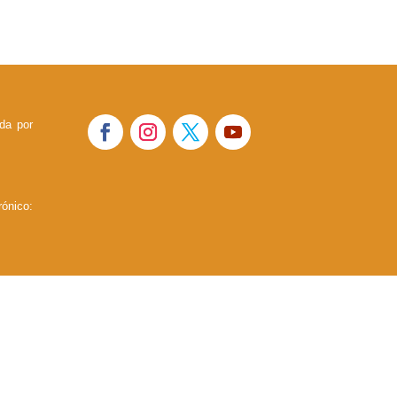
ada por
co: