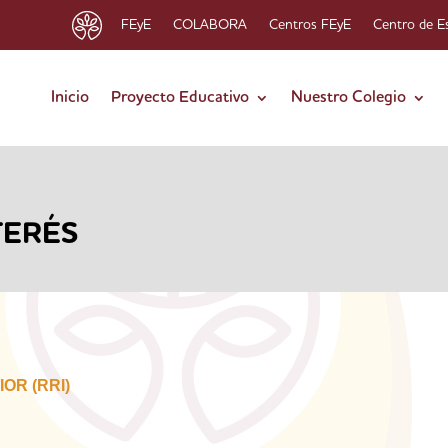
FEyE
COLABORA
Centros FEyE
Centro de E
Inicio
Proyecto Educativo
Nuestro Colegio
TERÉS
OR (RRI)