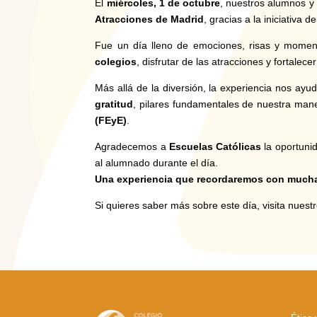
El
miércoles, 1 de octubre
, nuestros alumnos 
Atracciones de Madrid
, gracias a la iniciativa d
Fue un día lleno de emociones, risas y mome
colegios
, disfrutar de las atracciones y fortale
Más allá de la diversión, la experiencia nos ayu
gratitud
, pilares fundamentales de nuestra man
(FEyE)
.
Agradecemos a
Escuelas Católicas
la oportunid
al alumnado durante el día.
Una experiencia que recordaremos con mucha
Si quieres saber más sobre este día, visita nues