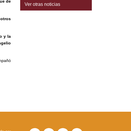
ue de
Ver otras noticias
 otros
o y la
gelio
ompañó