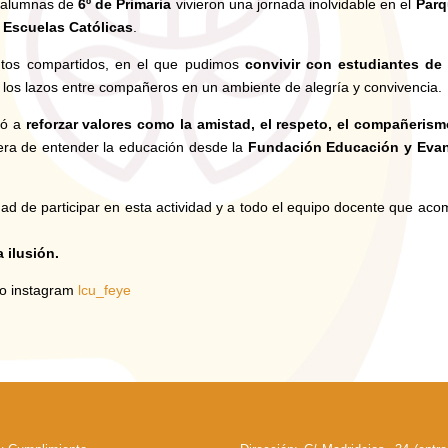
y alumnas de
6º de Primaria
vivieron una jornada inolvidable en el
Parq
e
Escuelas Católicas
.
ntos compartidos, en el que pudimos
convivir con estudiantes de
cer los lazos entre compañeros en un ambiente de alegría y convivencia.
dó a
reforzar valores como la amistad, el respeto, el compañerism
era de entender la educación desde la
Fundación Educación y Evan
ad de participar en esta actividad y a todo el equipo docente que ac
 ilusión.
tro instagram
lcu_feye